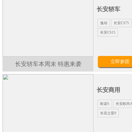
长安轿车
逸动
长安CS75
长安CS15
立即参团
长安轿车本周末 特惠来袭
长安商用
欧诺S
长安欧尚A
长安之星9