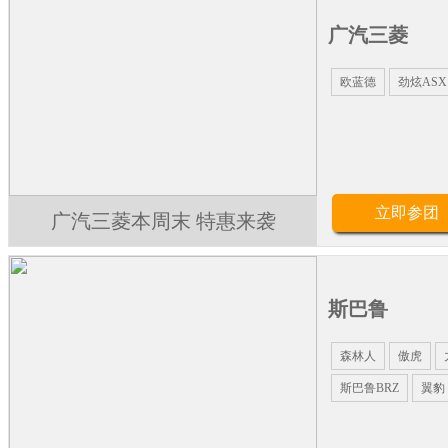
广汽三菱
欧蓝德
劲炫ASX
立即参团
广汽三菱本周末 特惠来袭
斯巴鲁
森林人
傲虎
斯巴鲁BRZ
翼豹