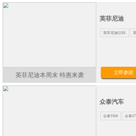
英菲尼迪
英菲尼迪Q50L
英
立即参团
英菲尼迪本周末 特惠来袭
众泰汽车
众泰T600
众泰Z7