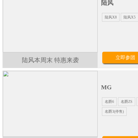
陆风
陆风X8
陆风X5
立即参团
陆风本周末 特惠来袭
MG
名爵6
名爵ZS
名爵3(停售)