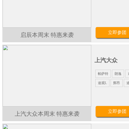
立即参团
启辰本周末 特惠来袭
上汽大众
帕萨特
朗逸
途观L
辉昂
立即参团
上汽大众本周末 特惠来袭