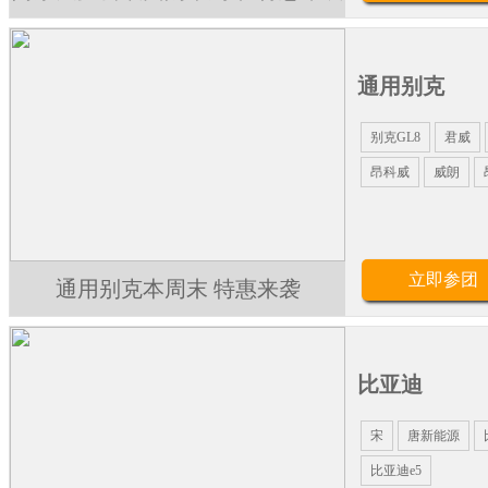
通用别克
别克GL8
君威
昂科威
威朗
立即参团
通用别克本周末 特惠来袭
比亚迪
宋
唐新能源
比亚迪e5