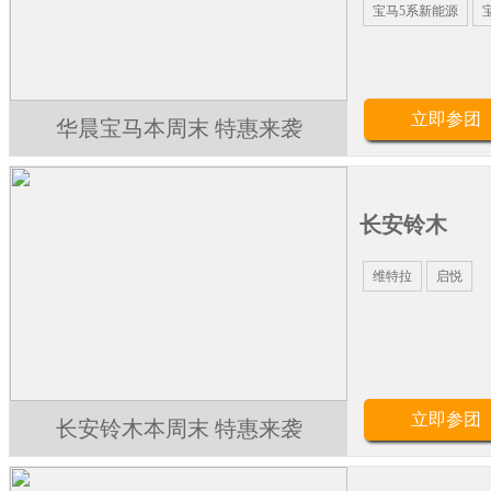
宝马5系新能源
立即参团
华晨宝马本周末 特惠来袭
长安铃木
维特拉
启悦
立即参团
长安铃木本周末 特惠来袭