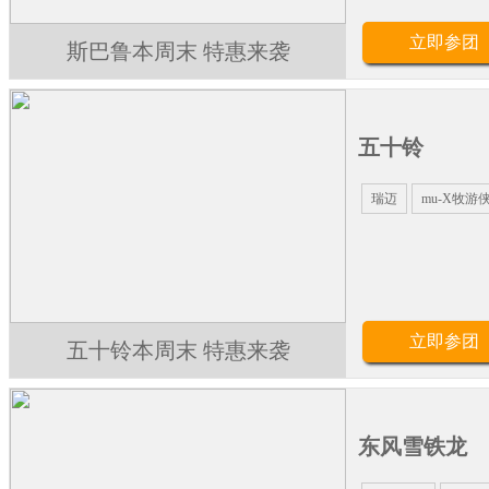
立即参团
斯巴鲁本周末 特惠来袭
五十铃
瑞迈
mu-X牧游
立即参团
五十铃本周末 特惠来袭
东风雪铁龙